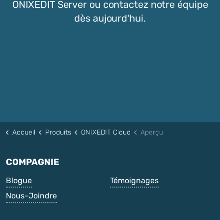
ONIXEDIT Server ou contactez notre équipe
dès aujourd'hui.
Solution prête pour l'entreprise • Flux de travail
personnalisés • Support dédié
Explorer ONIXEDIT Serveur
Nous contacter
Accueil
Produits
ONIXEDIT Cloud
Aperçu
COMPAGNIE
Blogue
Témoignages
Nous-Joindre