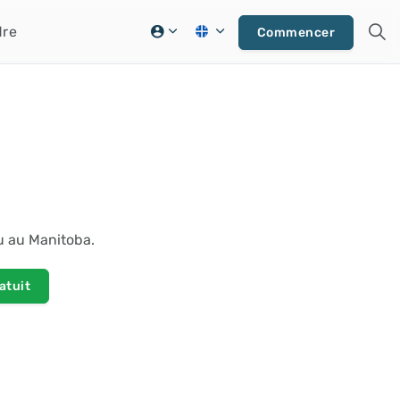
dre
Commencer
u au Manitoba.
atuit