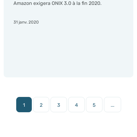
Amazon exigera ONIX 3.0 à la fin 2020.
31 janv. 2020
1
2
3
4
5
...